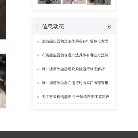
信息动态
滤筒除尘器的过滤作用在各行业标准方面
的优势解析
布袋除尘器的保温方法具体有哪些方法解
析
脉冲滤筒除尘器喷吹风机运行状态解析
脉冲滤筒除尘器在运行时出风口出现冒烟
情况怎么解决？
无尘散装机选型要点 干散物料密闭装卸设
备介绍